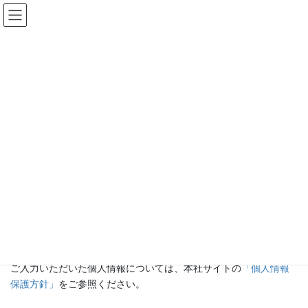
コ
ナ
ン
ビ
テ
ゲ
ン
ー
Contact Us
ツ
シ
に
ョ
移
ン
HOME
Contact Us
動
に
移
動
お問い合わせ
ウイン・コンサルのデータサイエンスにご興味をお持ちいただ
き、誠にありがとうございます。
蓄積したデータの分析や、分析結果の活用に関するご質問やご相
談、お見積り等ございましたら、下記の「お問い合わせはこち
ら」よりお気軽にお問い合わせください。
ご入力いただいた個人情報については、本社サイトの
「個人情報
保護方針」
をご参照ください。